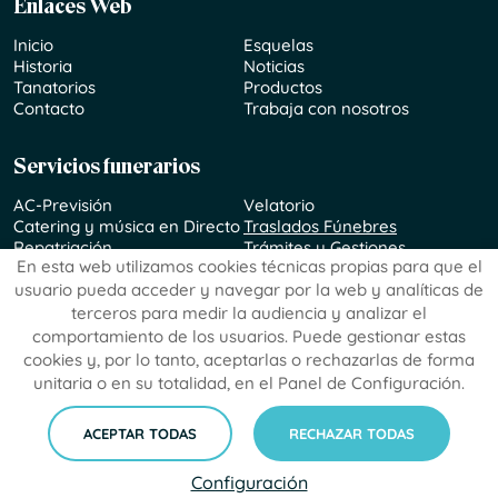
Enlaces Web
Inicio
Esquelas
Historia
Noticias
Tanatorios
Productos
Contacto
Trabaja con nosotros
Servicios funerarios
AC-Previsión
Velatorio
Catering y música en Directo
Traslados Fúnebres
Repatriación
Trámites y Gestiones
En esta web utilizamos cookies técnicas propias para que el
Incineración
usuario pueda acceder y navegar por la web y analíticas de
terceros para medir la audiencia y analizar el
comportamiento de los usuarios. Puede gestionar estas
cookies y, por lo tanto, aceptarlas o rechazarlas de forma
Aviso Legal
Política de Privacidad de Datos
unitaria o en su totalidad, en el Panel de Configuración.
Política de Cookies
Configuración de Cookies
funerariaangelcuenca.com
© 2023 - Diseño y programación
ACEPTAR TODAS
RECHAZAR TODAS
por
edina.es
Configuración